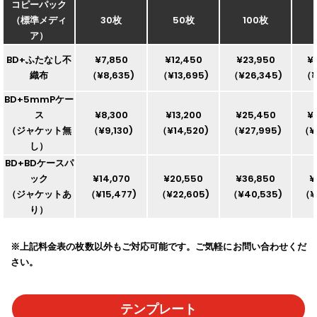
コピーパック
（標準メディ
30枚
50枚
100枚
ア）
BD+ふたなし不
¥7,850
¥12,450
¥23,950
¥
織布
（¥8,635)
（¥13,695)
（¥26,345)
（¥
BD+5mmPケー
ス
¥8,300
¥13,200
¥25,450
¥
（ジャケット無
（¥9,130)
（¥14,520)
（¥27,995)
（¥
し）
BD+BDケースパ
ック
¥14,070
¥20,550
¥36,850
¥
（ジャケットあ
（¥15,477)
（¥22,605)
（¥40,535)
（¥
り）
※上記料金表の枚数以外もご対応可能です。ご気軽にお問い合わせくだ
さい。
テンプレート