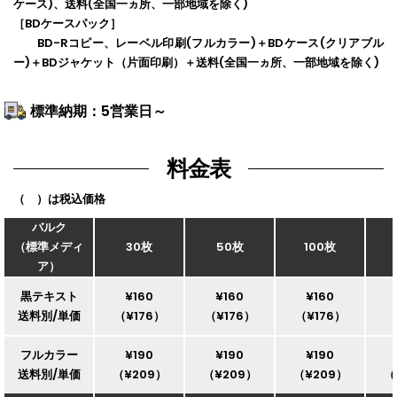
ケース)、送料(全国一ヵ所、一部地域を除く)
［BDケースパック］
BD-Rコピー、レーベル印刷(フルカラー)＋BDケース(クリアブル
ー)＋BDジャケット（片面印刷）＋送料(全国一ヵ所、一部地域を除く)
標準納期：5営業日～
料金表
（ ）は税込価格
バルク
（標準メディ
30枚
50枚
100枚
ア）
黒テキスト
¥160
¥160
¥160
送料別/単価
（¥176）
（¥176）
（¥176）
（
フルカラー
¥190
¥190
¥190
送料別/単価
（¥209）
（¥209）
（¥209）
（