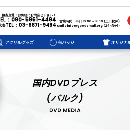
担当直通！お気軽にお問合せ下さい！
TEL：
090-5961-4494
営業時間：平日 10:00～19:00 (土日祝休)
TEL：
03-6871-9484
代表
Mail：
info@goodsmall.org
(24H受付)
アクリルグッズ
缶バッジ
オリジナ
国内DVDプレス
(バルク)
DVD MEDIA