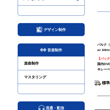
デザイン制作
バルク（
音楽制作
or 4
【パック
楽曲制作
国内DV
※レーベ
マスタリング
標準
流通・配信