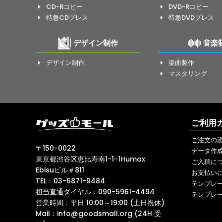
CD-Rコピー
DVD-Rコピー
E
E
特急CDプレス
特急DVDプレス
E
E
デザイン制作
音楽
デザイン制作
楽曲製作
E
E
マスタリング
E
ご利用
ご注文の
〒150-0022
データ作
東京都渋谷区恵比寿南1-1-1Humax
ご入稿に
Ebisuビル＃811
お支払い
TEL：03-6871-9484
テンプレ
担当直通ダイヤル：090-5961-4494
テンプレ
営業時間：平日 10:00～19:00 (土日祝休)
Mail：
info@goodsmall.org (24H 受