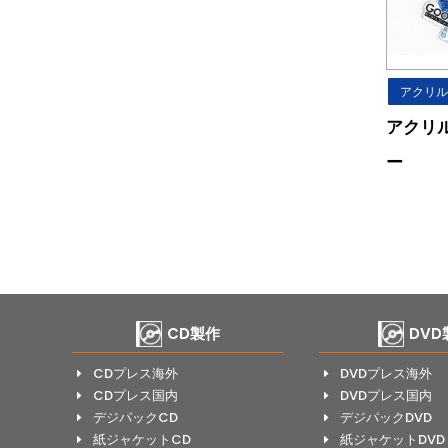
アクリル
アクリ
ー
CD製作
DVD
CDプレス海外
DVDプレス海外
E
E
CDプレス国内
DVDプレス国内
E
E
デジパックCD
デジパックDVD
E
E
紙ジャケットCD
紙ジャケットDVD
E
E