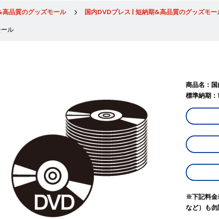
期&高品質のグッズモール
国内DVDプレス | 短納期&高品質のグッズモー
5
モール
商品名：国内
標準納期：
※下記料金表
など）も勿