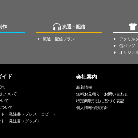
制作
流通・配信
流通・配信プラン
アクリル
E
E
缶バッジ
E
オリジナ
E
ガイド
会社案内
流れ
新着情報
成について
無料お見積り・お問い合わせ
ついて
特定商取引法に基づく表記
について
個人情報保護方針
ート・発注書（プレス・コピー）
ート・発注書（グッズ）