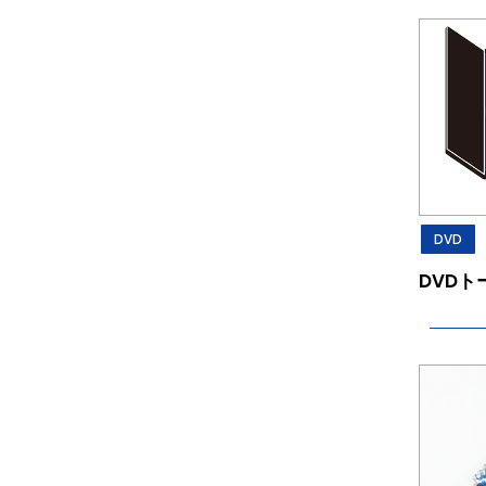
DVD
DVDト